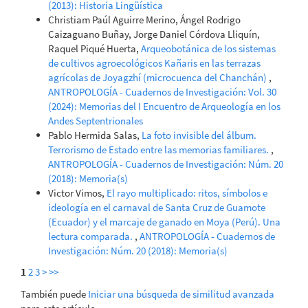
(2013): Historia Lingüística
Christiam Paúl Aguirre Merino, Ángel Rodrigo
Caizaguano Buñay, Jorge Daniel Córdova Lliquín,
Raquel Piqué Huerta,
Arqueobotánica de los sistemas
de cultivos agroecológicos Kañaris en las terrazas
agrícolas de Joyagzhí (microcuenca del Chanchán)
,
ANTROPOLOGÍA - Cuadernos de Investigación: Vol. 30
(2024): Memorias del I Encuentro de Arqueología en los
Andes Septentrionales
Pablo Hermida Salas,
La foto invisible del álbum.
Terrorismo de Estado entre las memorias familiares.
,
ANTROPOLOGÍA - Cuadernos de Investigación: Núm. 20
(2018): Memoria(s)
Victor Vimos,
El rayo multiplicado: ritos, símbolos e
ideología en el carnaval de Santa Cruz de Guamote
(Ecuador) y el marcaje de ganado en Moya (Perú). Una
lectura comparada.
,
ANTROPOLOGÍA - Cuadernos de
Investigación: Núm. 20 (2018): Memoria(s)
1
2
3
>
>>
También puede
Iniciar una búsqueda de similitud avanzada