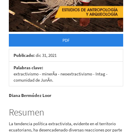
PDF
Publicado:
dic 31, 2021
Palabras clave:
extractivismo - minerÃ­a - neoextractivismo - Intag -
comunidad de JunÃ­n.
Contenido
Diana Bermúdez Loor
principal
Resumen
del
La tendencia política extractivista, evidente en el territorio
artículo
ecuatoriano, ha desencadenado diversas reacciones por parte