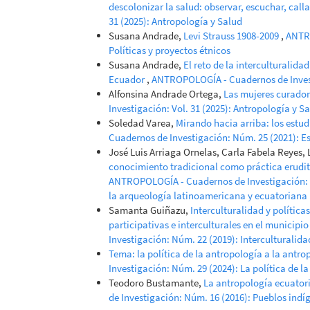
descolonizar la salud: observar, escuchar, calla
31 (2025): Antropología y Salud
Susana Andrade,
Levi Strauss 1908-2009
,
ANTRO
Políticas y proyectos étnicos
Susana Andrade,
El reto de la interculturalida
Ecuador
,
ANTROPOLOGÍA - Cuadernos de Investi
Alfonsina Andrade Ortega,
Las mujeres curador
Investigación: Vol. 31 (2025): Antropología y S
Soledad Varea,
Mirando hacia arriba: los estud
Cuadernos de Investigación: Núm. 25 (2021): E
José Luis Arriaga Ornelas, Carla Fabela Reyes, 
conocimiento tradicional como práctica erudit
ANTROPOLOGÍA - Cuadernos de Investigación: N
la arqueología latinoamericana y ecuatoriana
Samanta Guiñazu,
Interculturalidad y política
participativas e interculturales en el municipi
Investigación: Núm. 22 (2019): Interculturalida
Tema: la política de la antropología a la antro
Investigación: Núm. 29 (2024): La política de la
Teodoro Bustamante,
La antropología ecuato
de Investigación: Núm. 16 (2016): Pueblos indí