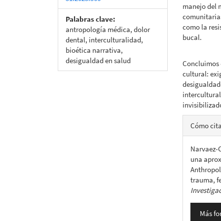
manejo del m
comunitarias
Palabras clave:
como la resi
antropología médica, dolor
bucal.
dental, interculturalidad,
bioética narrativa,
desigualdad en salud
Concluimos 
cultural: ex
desigualdad
intercultura
invisibilizad
Detall
Cómo cit
del
Narvaez-C
artícu
una aprox
Anthropol
trauma, f
Investiga
Más fo