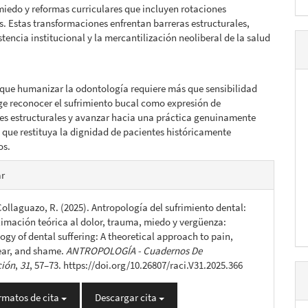
iedo y reformas curriculares que incluyen rotaciones
. Estas transformaciones enfrentan barreras estructurales,
stencia institucional y la mercantilización neoliberal de la salud
que humanizar la odontología requiere más que sensibilidad
ige reconocer el sufrimiento bucal como expresión de
es estructurales y avanzar hacia una práctica genuinamente
l que restituya la dignidad de pacientes históricamente
os.
es
ar
ollaguazo, R. (2025). Antropología del sufrimiento dental:
lo
imación teórica al dolor, trauma, miedo y vergüenza:
ogy of dental suffering: A theoretical approach to pain,
ear, and shame.
ANTROPOLOGÍA - Cuadernos De
ción
,
31
, 57–73. https://doi.org/10.26807/raci.V31.2025.366
rmatos de cita
Descargar cita