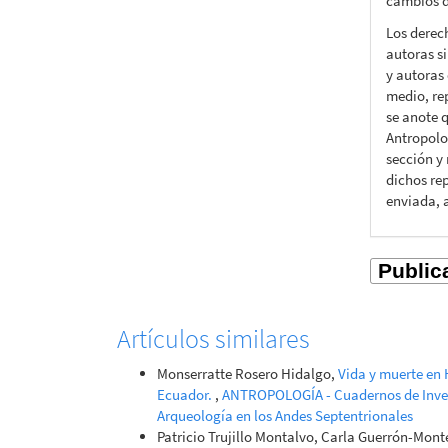
cambios d
Los derec
autoras si
y autoras 
medio, rep
se anote q
Antropolo
sección y
dichos rep
enviada, 
Artículos similares
Monserratte Rosero Hidalgo,
Vida y muerte en 
Ecuador.
,
ANTROPOLOGÍA - Cuadernos de Investi
Arqueología en los Andes Septentrionales
Patricio Trujillo Montalvo, Carla Guerrón-Mon