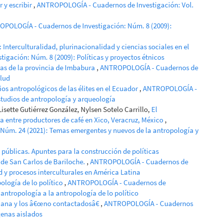
r y escribir
,
ANTROPOLOGÍA - Cuadernos de Investigación: Vol.
POLOGÍA - Cuadernos de Investigación: Núm. 8 (2009):
d: Interculturalidad, plurinacionalidad y ciencias sociales en el
gación: Núm. 8 (2009): Políticas y proyectos étnicos
as de la provincia de Imbabura
,
ANTROPOLOGÍA - Cuadernos de
alud
ios antropológicos de las élites en el Ecuador
,
ANTROPOLOGÍA -
studios de antropología y arqueología
Lisette Gutiérrez González, Nylsen Sotelo Carrillo,
El
a entre productores de café en Xico, Veracruz, México
,
úm. 24 (2021): Temas emergentes y nuevos de la antropología y
s públicas. Apuntes para la construcción de políticas
o de San Carlos de Bariloche.
,
ANTROPOLOGÍA - Cuadernos de
d y procesos interculturales en América Latina
pología de lo político
,
ANTROPOLOGÍA - Cuadernos de
 antropología a la antropología de lo político
riana y los â€œno contactadosâ€
,
ANTROPOLOGÍA - Cuadernos
genas aislados