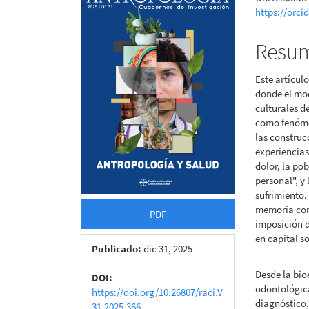
lateral
princi
https://orci
del
del
Resu
artículo
artícu
Este artícul
donde el mo
culturales d
como fenóme
las construc
experiencias
dolor, la po
personal", y
sufrimiento.
memoria corp
PDF
imposición d
en capital s
Publicado:
dic 31, 2025
Desde la bio
DOI:
odontológica
https://doi.org/10.26807/raci.V
diagnóstico,
31.2025.366