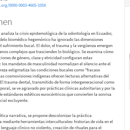
pal
d.org/0000-0003-4605-105X
men
lo
o analiza la crisis epistemológica de la odontología en Ecuador,
delo biomédico hegemónico ha ignorado las dimensiones
el sufrimiento bucal. El dolor, el trauma y la vergüenza emergen
nos complejos que trascienden lo biológico. Se examina cómo
ciones de género, clase y etnicidad configuran estas
: los mandatos de masculinidad normalizan el silencio ante el
breza estigmatiza las condiciones bucales como "fracaso
 las cosmovisiones indígenas ofrecen lecturas alternativas del
 El trauma dental, transmitido de forma intergeneracional como
oral, se ve agravado por prácticas clínicas autoritarias y por la
e estándares estéticos eurocéntricos que convierten la sonrisa
ocial excluyente.
ética narrativa, se propone descolonizar la práctica
 mediante herramientas interculturales: historias de vida en el
 lenguaje clínico no violento, creación de rituales para el