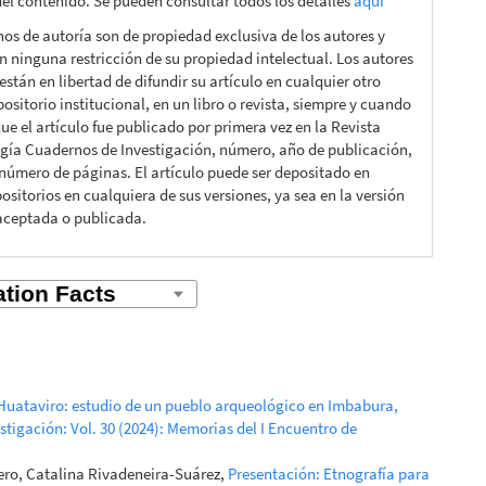
el contenido. Se pueden consultar todos los detalles
aquí
hos de autoría son de propiedad exclusiva de los autores y
n ninguna restricción de su propiedad intelectual. Los autores
están en libertad de difundir su artículo en cualquier otro
ositorio institucional, en un libro o revista, siempre y cuando
ue el artículo fue publicado por primera vez en la Revista
gía Cuadernos de Investigación, número, año de publicación,
 número de páginas. El artículo puede ser depositado en
ositorios en cualquiera de sus versiones, ya sea en la versión
aceptada o publicada.
Huataviro: estudio de un pueblo arqueológico en Imbabura,
gación: Vol. 30 (2024): Memorias del I Encuentro de
tero, Catalina Rivadeneira-Suárez,
Presentación: Etnografía para