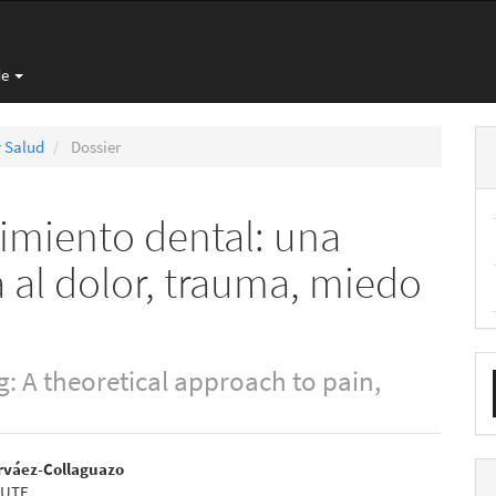
de
y Salud
Dossier
rimiento dental: una
 al dolor, trauma, miedo
E
g: A theoretical approach to pain,
u
a
nido
rváez-Collaguazo
 UTE