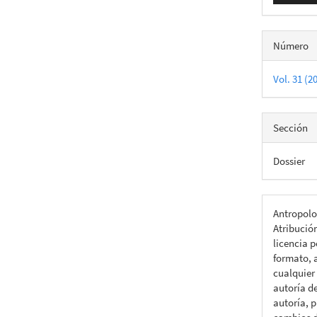
Número
Vol. 31 (2
Sección
Dossier
Antropolo
Atribució
licencia p
formato, a
cualquier
autoría d
autoría, p