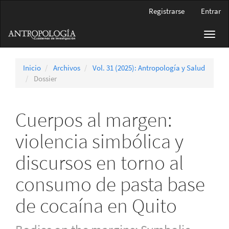
Navegación
Registrarse
Entrar
principal
Contenido
Toggl
principal
navig
Barra
lateral
Inicio
Archivos
Vol. 31 (2025): Antropología y Salud
Dossier
Cuerpos al margen:
violencia simbólica y
discursos en torno al
consumo de pasta base
de cocaína en Quito