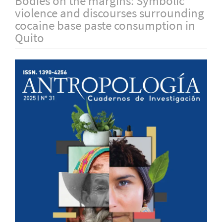
Bodies on the margins: Symbolic
violence and discourses surrounding
cocaine base paste consumption in
Quito
Barra
lateral
del
artículo