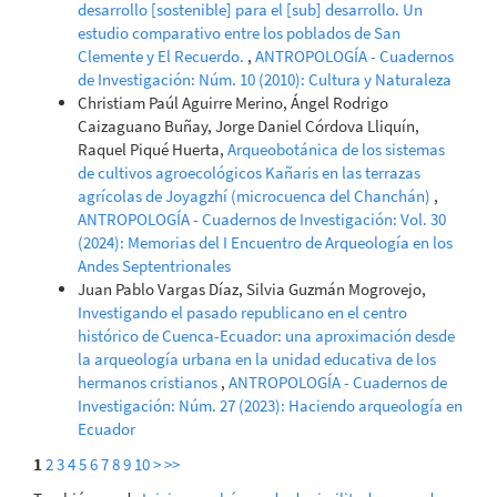
desarrollo [sostenible] para el [sub] desarrollo. Un
estudio comparativo entre los poblados de San
Clemente y El Recuerdo.
,
ANTROPOLOGÍA - Cuadernos
de Investigación: Núm. 10 (2010): Cultura y Naturaleza
Christiam Paúl Aguirre Merino, Ángel Rodrigo
Caizaguano Buñay, Jorge Daniel Córdova Lliquín,
Raquel Piqué Huerta,
Arqueobotánica de los sistemas
de cultivos agroecológicos Kañaris en las terrazas
agrícolas de Joyagzhí (microcuenca del Chanchán)
,
ANTROPOLOGÍA - Cuadernos de Investigación: Vol. 30
(2024): Memorias del I Encuentro de Arqueología en los
Andes Septentrionales
Juan Pablo Vargas Díaz, Silvia Guzmán Mogrovejo,
Investigando el pasado republicano en el centro
histórico de Cuenca-Ecuador: una aproximación desde
la arqueología urbana en la unidad educativa de los
hermanos cristianos
,
ANTROPOLOGÍA - Cuadernos de
Investigación: Núm. 27 (2023): Haciendo arqueología en
Ecuador
1
2
3
4
5
6
7
8
9
10
>
>>